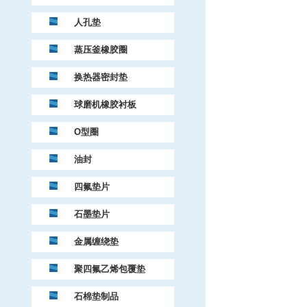
人孔垫
蒸压釜橡胶圈
换热器密封垫
球磨机橡胶衬板
O型圈
油封
四氟垫片
石墨垫片
金属缠绕垫
聚四氟乙烯包覆垫
石棉垫制品