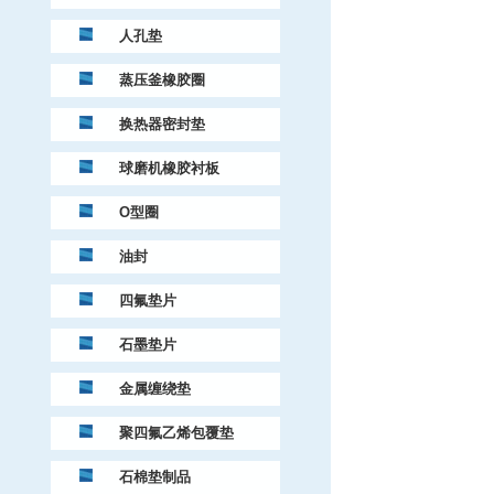
人孔垫
蒸压釜橡胶圈
换热器密封垫
球磨机橡胶衬板
O型圈
油封
四氟垫片
石墨垫片
金属缠绕垫
聚四氟乙烯包覆垫
石棉垫制品